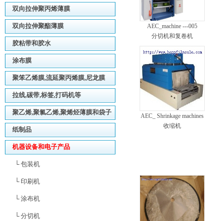
双向拉伸聚丙烯薄膜
双向拉伸聚酯薄膜
AEC_machine ---005
分切机和复卷机
胶粘带和胶水
涂布膜
聚笨乙烯膜,流延聚丙烯膜,尼龙膜
拉线,碳带,标签,打码机等
聚乙烯,聚氯乙烯,聚烯烃薄膜和袋子
AEC_ Shrinkage machines
收缩机
纸制品
机器设备和电子产品
└ 包装机
└ 印刷机
└ 涂布机
└ 分切机