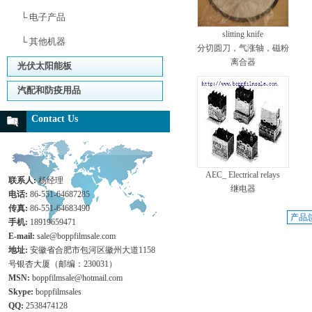
└ 电子产品
slitting knife
└ 其他机器
分切圆刀，气涨轴，磁粉
离合器
光伏太阳能板
汽配和防疫用品
Contact Us
AEC_ Electrical relays
联系人:
杨经理
继电器
电话:
86-551-64687285
传真:
86-551-64683490
产品
手机:
18919659471
E-mail:
sale@boppfilmsale.com
地址:
安徽省合肥市包河区徽州大道1158
号银杏大厦（邮编：230031）
MSN:
boppfilmsale@hotmail.com
Skype:
boppfilmsales
QQ:
2538474128