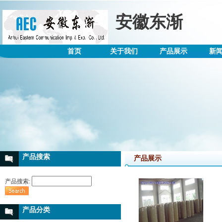
安徽东渐
首页
关于我们
产品展示
新
产品搜索
产品展示
产品搜索:
产品分类