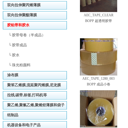
双向拉伸聚丙烯薄膜
双向拉伸聚酯薄膜
AEC_TAPE_CLEAR
BOPP 超透明胶带
胶粘带和胶水
└ 胶带母卷（半成品）
└ 胶带成品
└ 胶水
└ 珠光粉颜料
涂布膜
AEC_TAPE_1280_003
BOPP 成品小卷
聚笨乙烯膜,流延聚丙烯膜,尼龙膜
拉线,碳带,标签,打码机等
聚乙烯,聚氯乙烯,聚烯烃薄膜和袋子
纸制品
机器设备和电子产品