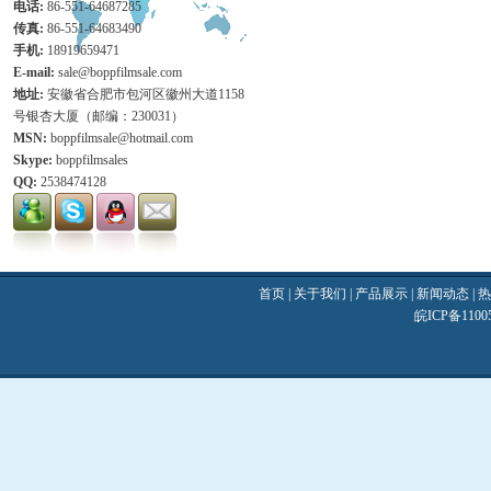
电话:
86-551-64687285
传真:
86-551-64683490
手机:
18919659471
E-mail:
sale@boppfilmsale.com
地址:
安徽省合肥市包河区徽州大道1158
号银杏大厦（邮编：230031）
MSN:
boppfilmsale@hotmail.com
Skype:
boppfilmsales
QQ:
2538474128
首页
|
关于我们
|
产品展示
|
新闻动态
|
热
皖ICP备110