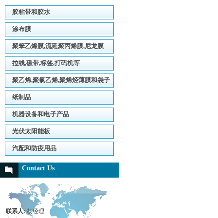
胶粘带和胶水
涂布膜
聚笨乙烯膜,流延聚丙烯膜,尼龙膜
拉线,碳带,标签,打码机等
聚乙烯,聚氯乙烯,聚烯烃薄膜和袋子
纸制品
机器设备和电子产品
光伏太阳能板
汽配和防疫用品
Contact Us
联系人:
杨经理