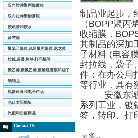
双向拉伸聚丙烯薄膜
制品业起步，
双向拉伸聚酯薄膜
（BOPP聚丙
胶粘带和胶水
收缩膜，BOP
涂布膜
其制品的深加
聚笨乙烯膜,流延聚丙烯膜,尼龙膜
子材料 (电
拉线,碳带,标签,打码机等
封拉线，袋子
聚乙烯,聚氯乙烯,聚烯烃薄膜和袋子
件；在办公用
纸制品
等行业，具
机器设备和电子产品
安徽东渐主
光伏太阳能板
系列工业，镀
签，转印、打
汽配和防疫用品
Contact Us
更多...