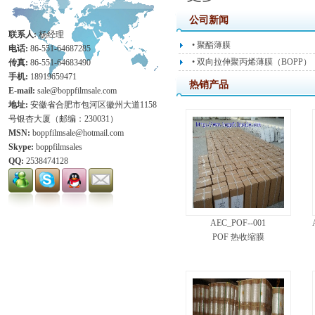
公司新闻
联系人:
杨经理
• 聚酯薄膜
电话:
86-551-64687285
• 双向拉伸聚丙烯薄膜（BOPP）
传真:
86-551-64683490
手机:
18919659471
热销产品
E-mail:
sale@boppfilmsale.com
地址:
安徽省合肥市包河区徽州大道1158
号银杏大厦（邮编：230031）
MSN:
boppfilmsale@hotmail.com
Skype:
boppfilmsales
QQ:
2538474128
AEC_POF--001
POF 热收缩膜