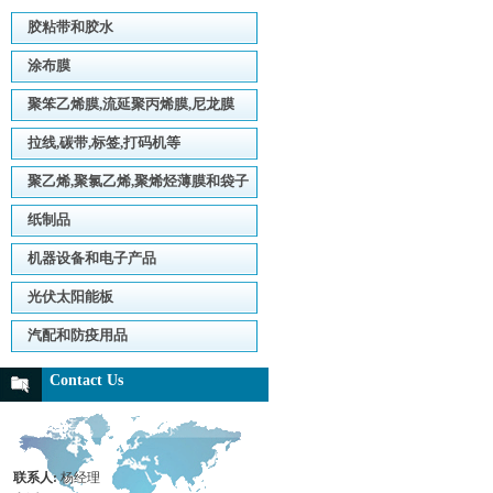
胶粘带和胶水
涂布膜
聚笨乙烯膜,流延聚丙烯膜,尼龙膜
拉线,碳带,标签,打码机等
聚乙烯,聚氯乙烯,聚烯烃薄膜和袋子
纸制品
机器设备和电子产品
光伏太阳能板
汽配和防疫用品
Contact Us
联系人:
杨经理