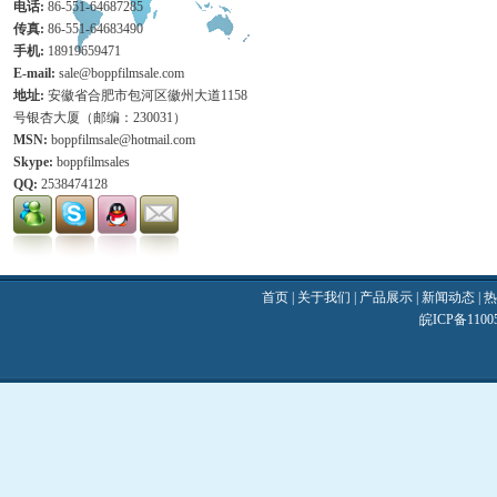
电话:
86-551-64687285
传真:
86-551-64683490
手机:
18919659471
E-mail:
sale@boppfilmsale.com
地址:
安徽省合肥市包河区徽州大道1158
号银杏大厦（邮编：230031）
MSN:
boppfilmsale@hotmail.com
Skype:
boppfilmsales
QQ:
2538474128
首页
|
关于我们
|
产品展示
|
新闻动态
|
热
皖ICP备110