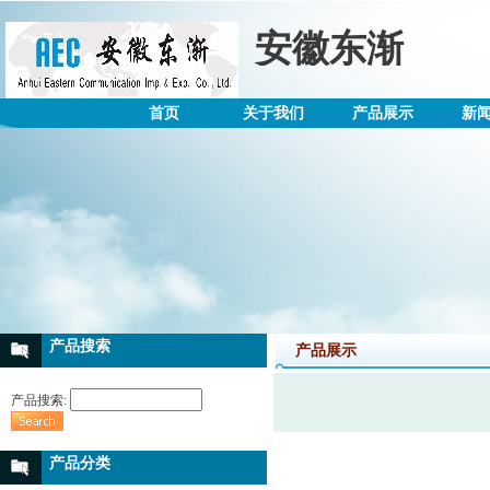
安徽东渐
首页
关于我们
产品展示
新
产品搜索
产品展示
产品搜索:
产品分类